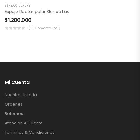
ESPEJOS LUXURY
Espejo Rectangular Blanco Lux
$
1.200.000
( 0 Comentarios )
Mi Cuenta
Nuestra Historia
Ordenes
Retornos
Atencion Al Cliente
Terminos & Condiciones