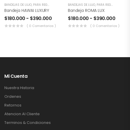
BANDEJAS DE LUJO
,
PARA REGALAR
BANDEJAS DE LUJO
,
PARA REGALAR
Bandeja HAWAI LUXURY
Bandeja ROMA LUX
$
180.000
-
$
390.000
$
180.000
-
$
390.000
( 0 Comentarios )
( 0 Comentarios )
Mi Cuenta
Nuestra Historia
Ordenes
Retornos
Atencion Al Cliente
Terminos & Condiciones