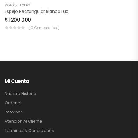
ESPEJOS LUXURY
Espejo Rectangular Blanco Lux
$
1.200.000
( 0 Comentarios )
Mi Cuenta
Nuestra Historia
Ordenes
Retornos
Atencion Al Cliente
Terminos & Condiciones