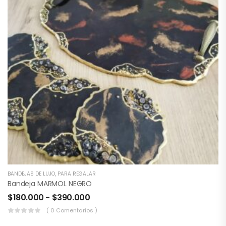
BANDEJAS DE LUJO
,
PARA REGALAR
Bandeja MARMOL NEGRO
$
180.000
-
$
390.000
( 0 Comentarios )