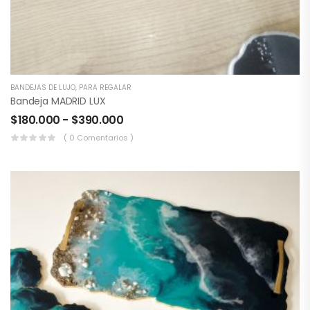
BANDEJAS DE LUJO
,
PARA REGALAR
Bandeja MADRID LUX
$
180.000
-
$
390.000
( 0 Comentarios )