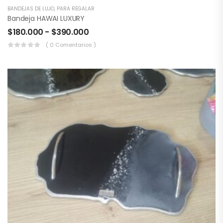
BANDEJAS DE LUJO
,
PARA REGALAR
Bandeja HAWAI LUXURY
$
180.000
-
$
390.000
( 0 Comentarios )