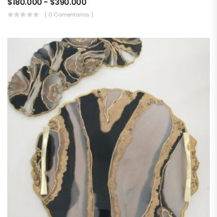
$
180.000
-
$
390.000
( 0 Comentarios )