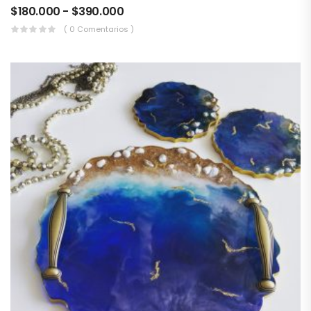
$
180.000
-
$
390.000
( 0 Comentarios )