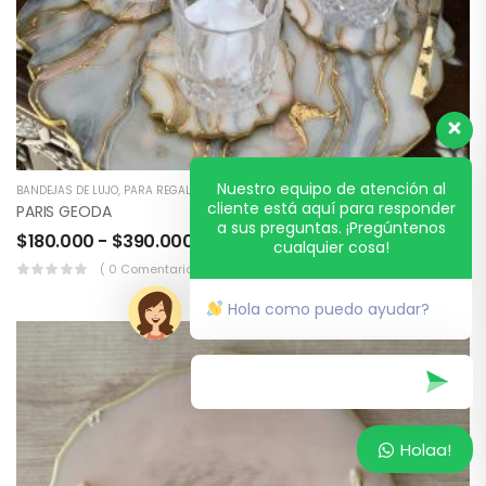
Nuestro equipo de atención al
BANDEJAS DE LUJO
,
PARA REGALAR
cliente está aquí para responder
PARIS GEODA
a sus preguntas. ¡Pregúntenos
$
180.000
-
$
390.000
cualquier cosa!
( 0 Comentarios )
Hola como puedo ayudar?
Holaa!