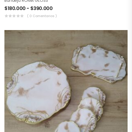
Bandeja ROMA GLOSS
$
180.000
-
$
390.000
( 0 Comentarios )