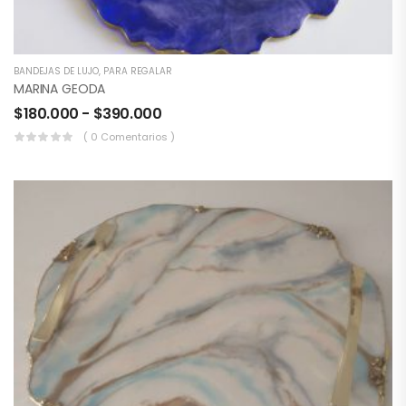
BANDEJAS DE LUJO
,
PARA REGALAR
MARINA GEODA
$
180.000
-
$
390.000
( 0 Comentarios )