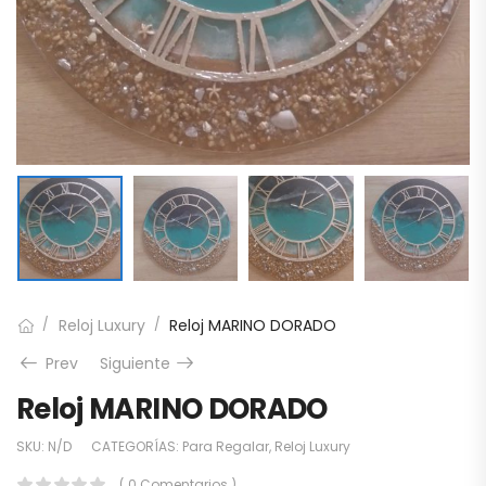
Reloj Luxury
Reloj MARINO DORADO
/
/
Prev
Siguiente
Reloj MARINO DORADO
SKU:
N/D
CATEGORÍAS:
Para Regalar
,
Reloj Luxury
( 0 Comentarios )