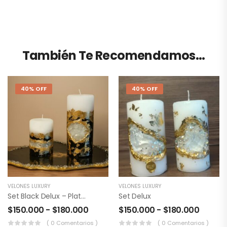
También Te Recomendamos…
40% OFF
40% OFF
VELONES LUXURY
VELONES LUXURY
Set Black Delux – Plata Y Oro
Set Delux
$
150.000
-
$
180.000
$
150.000
-
$
180.000
( 0 Comentarios )
( 0 Comentarios )