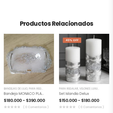
Productos Relacionados
40% OFF
BANDEJAS DE LUJO
,
PARA REGALAR
PARA REGALAR
,
VELONES LUXURY
Bandeja MONACO PLATA
Set Islandia Delux
$
180.000
-
$
390.000
$
150.000
-
$
180.000
( 0 Comentarios )
( 0 Comentarios )