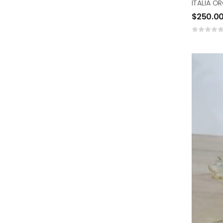
ITALIA O
$
250.0