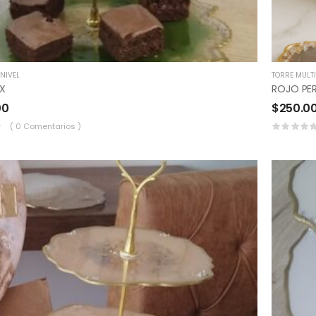
NIVEL
TORRE MULTI
UX
ROJO PE
00
$
250.0
( 0 Comentarios )