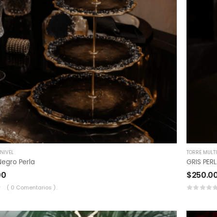
NIVEL
TORRE MULTI
Negro Perla
GRIS PER
00
$
250.0
( 0 Comentarios )