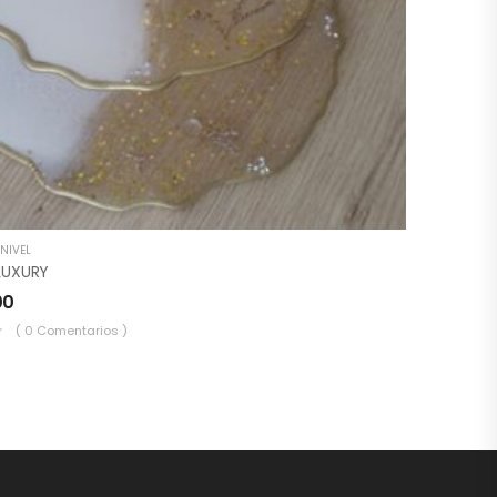
NIVEL
LUXURY
00
( 0 Comentarios )