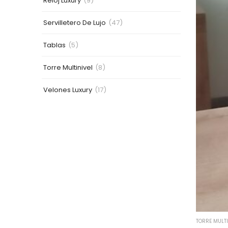
Reloj Luxury
(9)
Servilletero De Lujo
(47)
Tablas
(5)
Torre Multinivel
(8)
Velones Luxury
(17)
TORRE MULTI