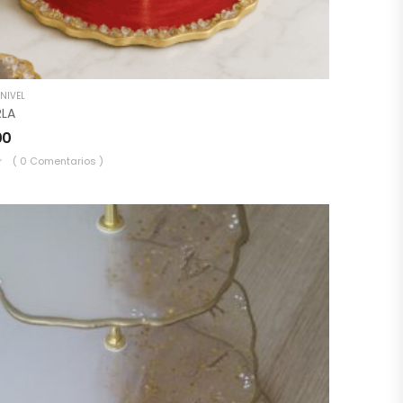
NIVEL
RLA
00
( 0 Comentarios )