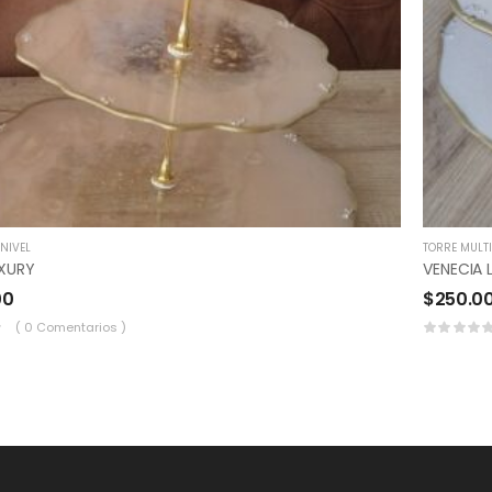
NIVEL
TORRE MULTI
UXURY
VENECIA 
00
$
250.0
( 0 Comentarios )