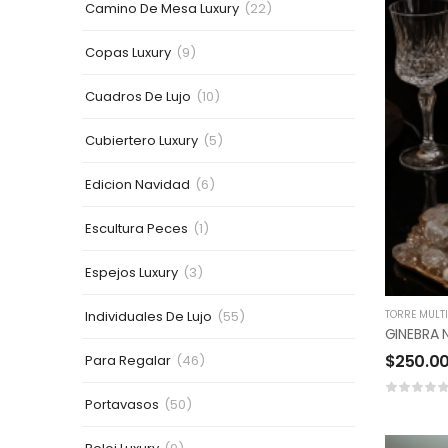
Camino De Mesa Luxury
(22)
Copas Luxury
(9)
Cuadros De Lujo
(10)
Cubiertero Luxury
(5)
Edicion Navidad
(6)
Escultura Peces
(1)
Espejos Luxury
(3)
Individuales De Lujo
TORRE MULTI
(55)
GINEBRA 
$
250.0
Para Regalar
(46)
Portavasos
(50)