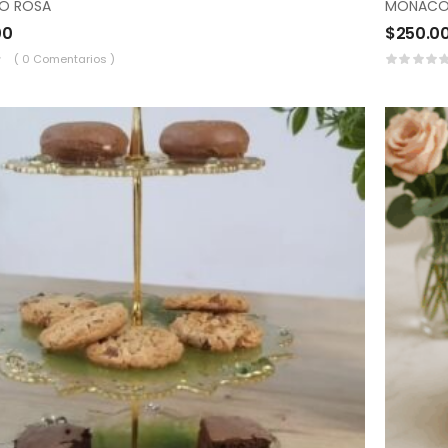
RO ROSA
MONACO 
00
$
250.0
( 0 Comentarios )